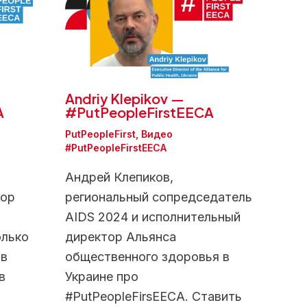
Andriy Klepikov —
A
#PutPeopleFirstEECA
PutPeopleFirst
,
Видео
#PutPeopleFirstEECA
Андрей Клепиков,
тор
региональный сопредседатель
AIDS 2024 и исполнительный
олько
директор Альянса
ов
общественного здоровья в
в
Украине про
#PutPeopleFirsEECA. Ставить