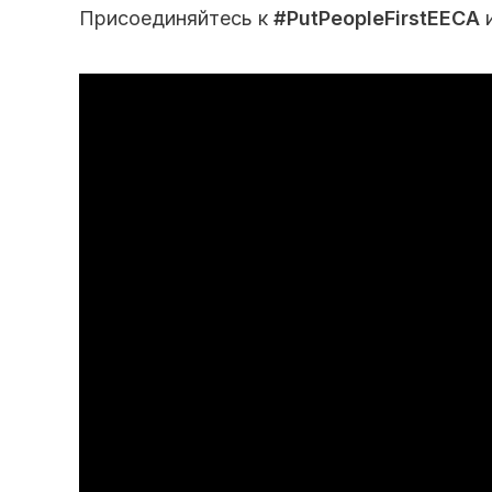
Присоединяйтесь к
#PutPeopleFirstEECA
и