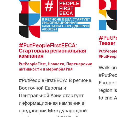
#PutPe
Teaser
#PutPeopleFirstEECA:
Стартовала региональная
PutPeople
кампания
#PutPeop
PutPeopleFirst
,
Новости
,
Партнерские
Walls ar
активности и мероприятия
#PutPeop
#PutPeopleFirstEECA: В регионе
Europe 
Восточной Европы и
region is
Центральной Азии стартует
to end 
информационная кампания в
преддверии Международной