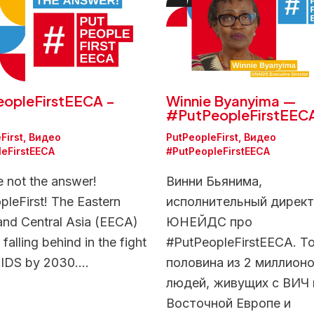
opleFirstEECA –
Winnie Byanyima —
#PutPeopleFirstEEC
First
,
Видео
PutPeopleFirst
,
Видео
leFirstEECA
#PutPeopleFirstEECA
e not the answer!
Винни Бьянима,
leFirst! The Eastern
исполнительный дирек
and Central Asia (EECA)
ЮНЕЙДС про
 falling behind in the fight
#PutPeopleFirstEECA. Т
AIDS by 2030.…
половина из 2 миллион
людей, живущих с ВИЧ 
Восточной Европе и