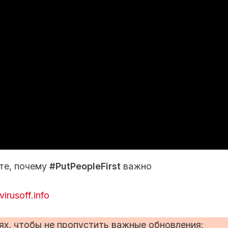
те, почему
#PutPeopleFirst
важно
irusoff.info
ях, чтобы не пропустить важные обновления: