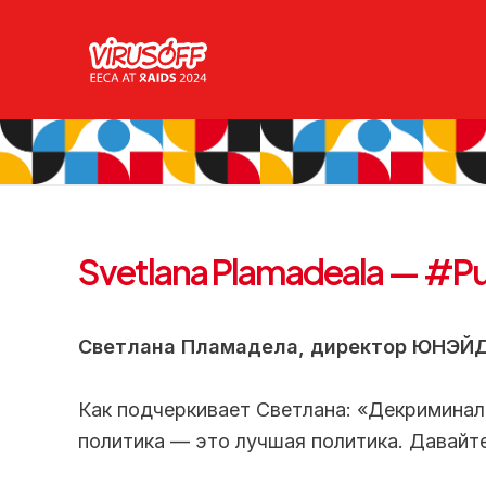
Перейти
к
содержимому
Svetlana Plamadeala — #P
Светлана Пламадела, директор ЮНЭЙ
Как подчеркивает Светлана: «Декриминал
политика — это лучшая политика. Давайте