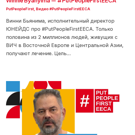
Winnie Byanyima — #PutPeopleFirstEECA
PutPeopleFirst
,
Видео #PutPeopleFirstEECA
Винни Бьянима, исполнительный директор
ЮНЕЙДС про #PutPeopleFirstEECA. Только
половина из 2 миллионов людей, живущих с
ВИЧ в Восточной Европе и Центральной Азии,
получают лечение. Цель…