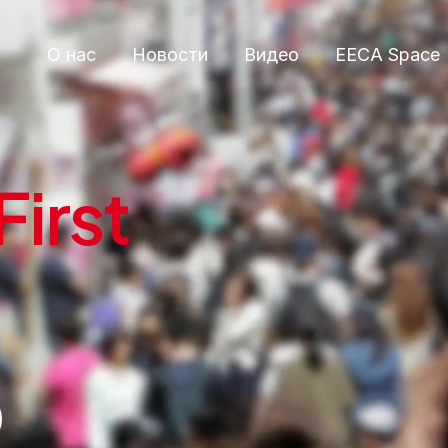
О нас
Новости
Видео
EECA Space
First