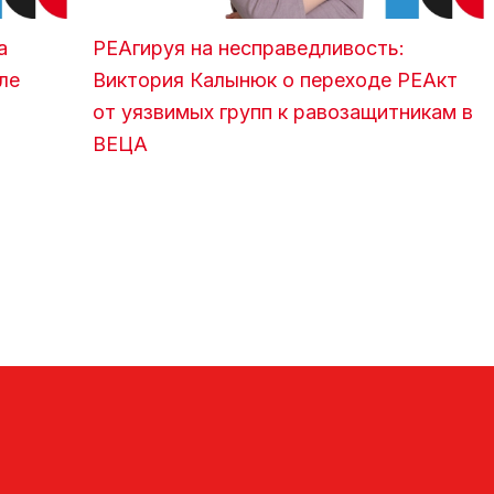
а
РЕАгируя на несправедливость:
ле
Виктория Калынюк о переходе РЕАкт
от уязвимых групп к равозащитникам в
ВЕЦА