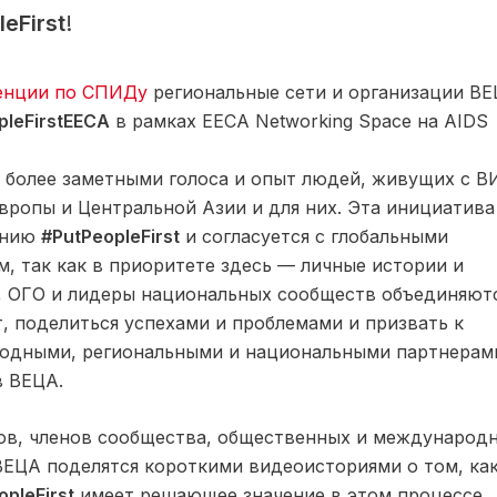
eFirst
!
енции по СПИДу
региональные сети и организации В
pleFirstEECA
в рамках EECA Networking Space на AIDS
ь более заметными голоса и опыт людей, живущих с В
вропы и Центральной Азии и для них. Эта инициатива
анию
#PutPeopleFirst
и согласуется с глобальными
, так как в приоритете здесь — личные истории и
, ОГО и лидеры национальных сообществ объединяютс
 поделиться успехами и проблемами и призвать к
одными, региональными и национальными партнерам
в ВЕЦА.
тов, членов сообщества, общественных и международ
ВЕЦА поделятся короткими видеоисториями о том, ка
opleFirst
имеет решающее значение в этом процессе.