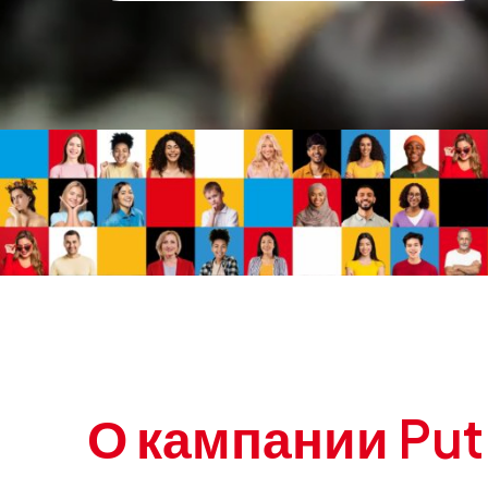
О кампании
Put