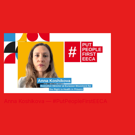
Anna Koshikova — #PutPeopleFirstEECA