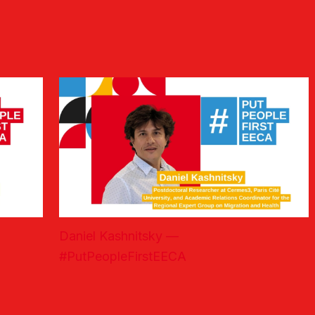
Daniel Kashnitsky —
#PutPeopleFirstEECA