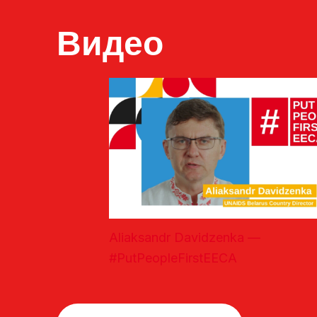
Видео
Aliaksandr Davidzenka —
#PutPeopleFirstEECA