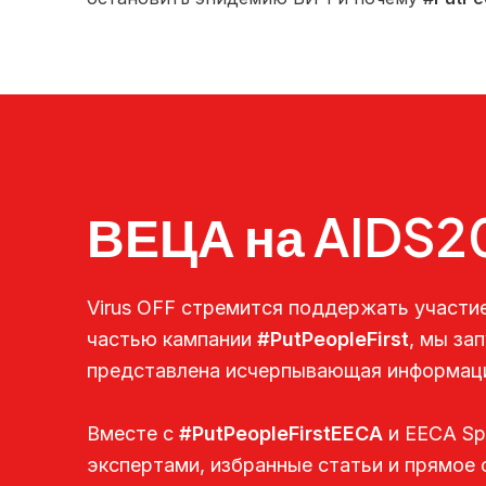
ВЕЦА на AIDS2
Virus OFF стремится поддержать участи
частью кампании
#PutPeopleFirst
, мы за
представлена ​​исчерпывающая информаци
Вместе с
#PutPeopleFirstEECA
и EECA Spa
экспертами, избранные статьи и прямое