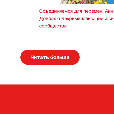
Объединяемся для перемен: Анн
Довбах о декриминализации и си
сообщества
Читать больше