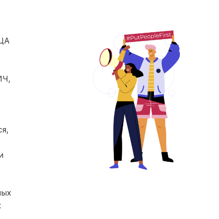
ЕЦА
ИЧ,
я,
и
ных
к