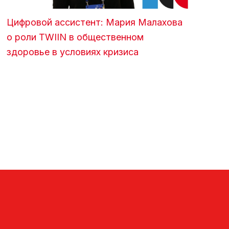
Цифровой ассистент: Мария Малахова
о роли TWIIN в общественном
здоровье в условиях кризиса