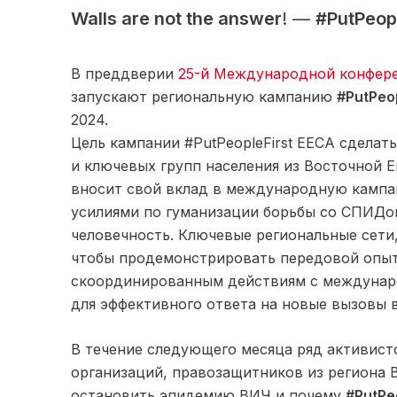
Walls are not the answer
! —
#PutPeopl
В преддверии
25-й Международной конфер
запускают региональную кампанию
#PutPeo
2024.
Цель кампании #PutPeopleFirst EECA сделат
и ключевых групп населения из Восточной Е
вносит свой вклад в международную камп
усилиями по гуманизации борьбы со СПИДом
человечность. Ключевые региональные сети
чтобы продемонстрировать передовой опыт,
скоординированным действиям с междунар
для эффективного ответа на новые вызовы 
В течение следующего месяца ряд активис
организаций, правозащитников из региона 
остановить эпидемию ВИЧ и почему
#PutPe