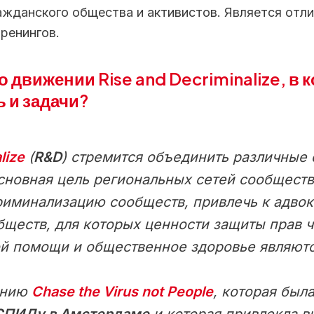
ажданского общества и активистов. Является отл
ренингов.
 о движении
Rise and Decriminalize
, в
ь и задачи?
lize
(
R&D
) стремится объединить различные
Основная цель региональных сетей сообщест
риминализацию сообществ, привлечь к адвок
ществ, для которых ценности защиты прав ч
ой помощи и общественное здоровье являют
анию
Chase the Virus not People
, которая был