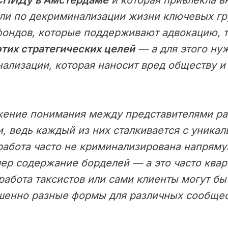
СПИДу в Амстердаме
и которая привлекла в
ели по декриминализации жизни ключевых гр
 фондов, которые поддерживают адвокацию, 
тих стратегических целей
— а для этого ну
ализации, которая наносит вред обществу и
ение понимания между представителями раз
и, ведь каждый из них сталкивается с уник
работа часто не криминализирована напрям
мер содержание борделей — а это часто квар
абота таксистов или сами клиенты могут б
енно разные формы для различных сообщест