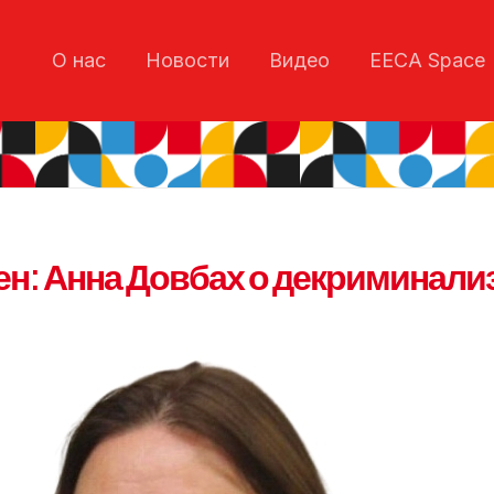
О нас
Новости
Видео
EECA Space
н: Анна Довбах о декриминали