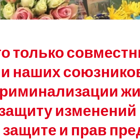
то только совмест
 и наших союзнико
криминализации жи
защиту изменений 
защите и прав пр