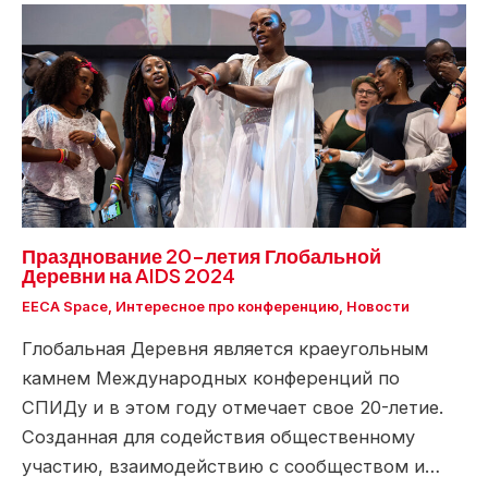
Празднование 20-летия Глобальной
Деревни на AIDS 2024
EECA Space
,
Интересное про конференцию
,
Новости
Глобальная Деревня является краеугольным
камнем Международных конференций по
СПИДу и в этом году отмечает свое 20-летие.
Созданная для содействия общественному
участию, взаимодействию с сообществом и…