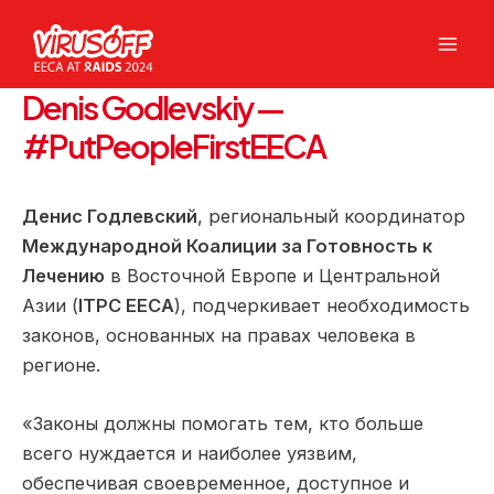
Перейти
к
Mai
содержимому
Denis Godlevskiy —
Men
#PutPeopleFirstEECA
Денис Годлевский
, региональный координатор
Международной Коалиции за Готовность к
Лечению
в Восточной Европе и Центральной
Азии (
ITPC EECA
), подчеркивает необходимость
законов, основанных на правах человека в
регионе.
«Законы должны помогать тем, кто больше
всего нуждается и наиболее уязвим,
обеспечивая своевременное, доступное и