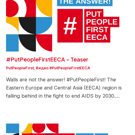
#PutPeopleFirstEECA – Teaser
PutPeopleFirst
,
Видео #PutPeopleFirstEECA
Walls are not the answer! #PutPeopleFirst! The
Eastern Europe and Central Asia (EECA) region is
falling behind in the fight to end AIDS by 2030.…