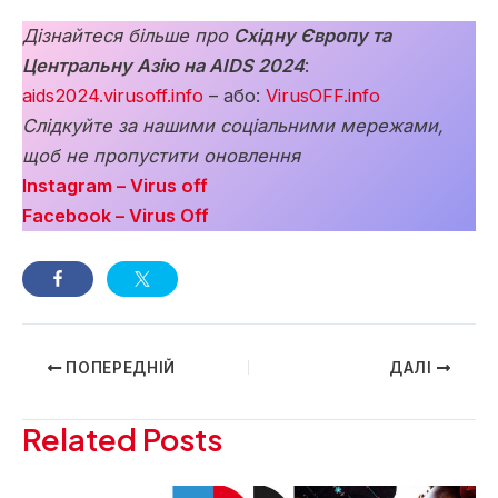
Дізнайтеся більше про
Східну Європу та
Центральну Азію на AIDS 2024
:
a
ids2024.virusoff.info
– або:
VirusOFF.info
Слідкуйте за нашими соціальними мережами,
щоб не пропустити оновлення
Instagram – Virus off
Facebook – Virus Off
Навігація
ПОПЕРЕДНІЙ
ДАЛІ
по
запису
Related Posts