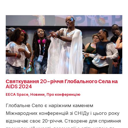
Святкування 20-річчя Глобального Села на
AIDS 2024
EECA Space
,
Новини
,
Про конференцію
Глобальне Село є наріжним каменем
Міжнародних конференцій зі СНІДу і цього року
відзначає своє 20-річчя. Створене для сприяння