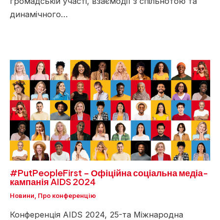
громадській участі, взаємодії з спільнотою та
динамічного…
#PutPeopleFirst – Офіційна соціальна медіа-
кампанія AIDS 2024
Новини
,
Про конференцію
Конференція AIDS 2024, 25-та Міжнародна