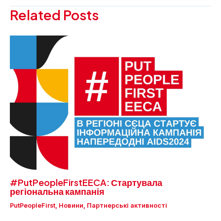
запису
Related Posts
#PutPeopleFirstEECA: Стартувала
регіональна кампанія
PutPeopleFirst
,
Новини
,
Партнерські активності