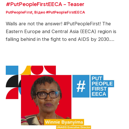
#PutPeopleFirstEECA – Teaser
PutPeopleFirst
,
Відео #PutPeopleFirstEECA
Walls are not the answer! #PutPeopleFirst! The
Eastern Europe and Central Asia (EECA) region is
falling behind in the fight to end AIDS by 2030.…