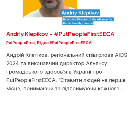
Andriy Klepikov – #PutPeopleFirstEECA
PutPeopleFirst
,
Відео #PutPeopleFirstEECA
Андрій Клепіков, регіональний співголова AIDS
2024 та виконавчий директор Альянсу
громадського здоров’я в Україні про
PutPeopleFirstEECA. “Ставити людей на перше
місце, приймаючи та підтримуючи кожного,…