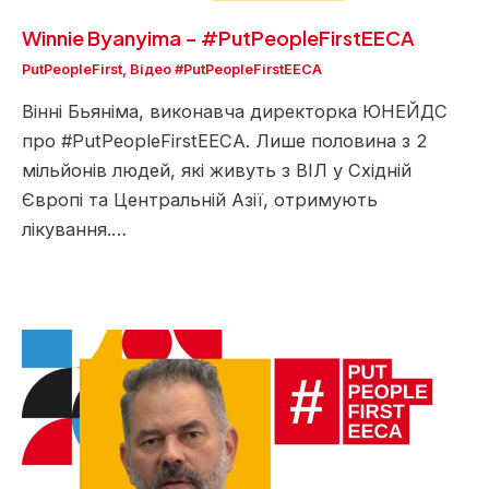
Winnie Byanyima – #PutPeopleFirstEECA
PutPeopleFirst
,
Відео #PutPeopleFirstEECA
Вінні Бьяніма, виконавча директорка ЮНЕЙДС
про #PutPeopleFirstEECA. Лише половина з 2
мільйонів людей, які живуть з ВІЛ у Східній
Європі та Центральній Азії, отримують
лікування.…