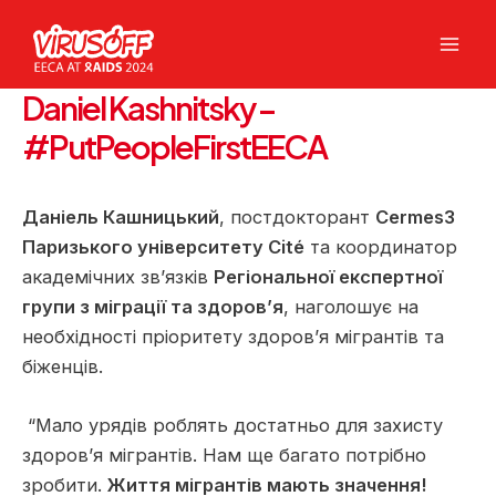
Перейти
до
Mai
вмісту
Daniel Kashnitsky –
Men
#PutPeopleFirstEECA
Даніель Кашницький
, постдокторант
Cermes3
Паризького університету Cité
та координатор
академічних зв’язків
Регіональної експертної
групи з міграції та здоров’я
, наголошує на
необхідності пріоритету здоров’я мігрантів та
біженців.
“Мало урядів роблять достатньо для захисту
здоров’я мігрантів. Нам ще багато потрібно
зробити.
Життя мігрантів мають значення!