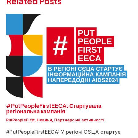
Related Posts
#PutPeopleFirstEECA: Стартувала
регіональна кампанія
PutPeopleFirst
,
Новини
,
Партнерські активності
#PutPeopleFirstEECA: У регіоні СЄЦА стартує