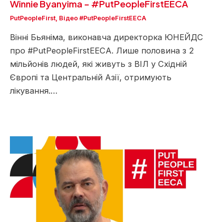
Winnie Byanyima – #PutPeopleFirstEECA
PutPeopleFirst
,
Відео #PutPeopleFirstEECA
Вінні Бьяніма, виконавча директорка ЮНЕЙДС
про #PutPeopleFirstEECA. Лише половина з 2
мільйонів людей, які живуть з ВІЛ у Східній
Європі та Центральній Азії, отримують
лікування.…