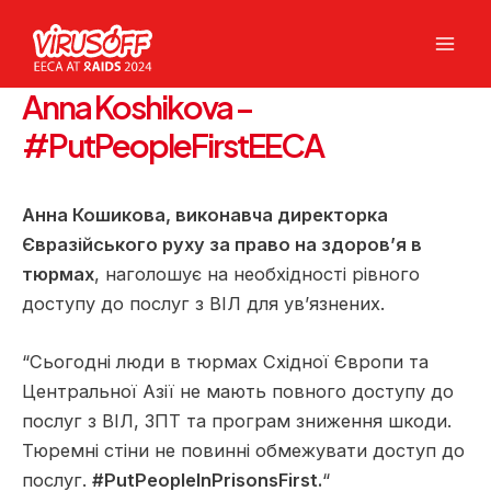
Перейти
до
Mai
вмісту
Anna Koshikova –
Men
#PutPeopleFirstEECA
Анна Кошикова, виконавча директорка
Євразійського руху за право на здоров’я в
тюрмах
, наголошує на необхідності рівного
доступу до послуг з ВІЛ для ув’язнених.
“Сьогодні люди в тюрмах Східної Європи та
Центральної Азії не мають повного доступу до
послуг з ВІЛ, ЗПТ та програм зниження шкоди.
Тюремні стіни не повинні обмежувати доступ до
послуг.
#PutPeopleInPrisonsFirst.
“