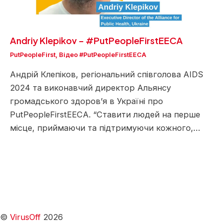
Andriy Klepikov – #PutPeopleFirstEECA
PutPeopleFirst
,
Відео #PutPeopleFirstEECA
Андрій Клепіков, регіональний співголова AIDS
2024 та виконавчий директор Альянсу
громадського здоров’я в Україні про
PutPeopleFirstEECA. “Ставити людей на перше
місце, приймаючи та підтримуючи кожного,…
©
VirusOff
2026