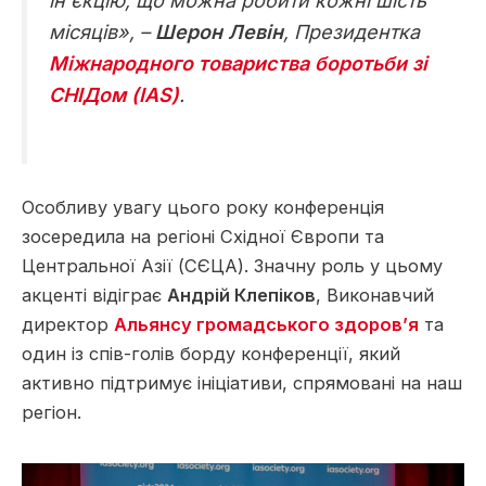
ін’єкцію, що можна робити кожні шість
місяців», –
Шерон Левін
, Президентка
Міжнародного товариства боротьби зі
СНІДом (IAS)
.
Особливу увагу цього року конференція
зосередила на регіоні Східної Європи та
Центральної Азії (СЄЦА). Значну роль у цьому
акценті відіграє
Андрій Клепіков
, Виконавчий
директор
Альянсу громадського здоров’я
та
один із спів-голів борду конференції, який
активно підтримує ініціативи, спрямовані на наш
регіон.