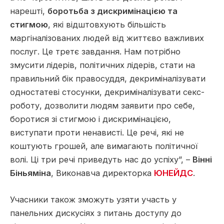
нарешті,
боротьба з дискримінацією та
стигмою
, які відштовхують більшість
маргіналізованих людей від життєво важливих
послуг. Це третє завдання. Нам потрібно
змусити лідерів, політичних лідерів, стати на
правильний бік правосуддя, декриміналізувати
одностатеві стосунки, декриміналізувати секс-
роботу, дозволити людям заявити про себе,
боротися зі стигмою і дискримінацією,
виступати проти ненависті. Це речі, які не
коштують грошей, але вимагають політичної
волі. Ці три речі приведуть нас до успіху”, –
Вінні
Біньяміна
, Виконавча директорка
ЮНЕЙДС
.
Учасники також зможуть узяти участь у
панельних дискусіях з питань доступу до