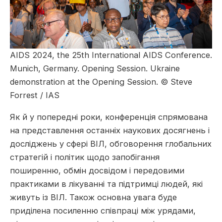
AIDS 2024, the 25th International AIDS Conference.
Munich, Germany. Opening Session. Ukraine
demonstration at the Opening Session. © Steve
Forrest / IAS
Як й у попередні роки, конференція спрямована
на представлення останніх наукових досягнень і
досліджень у сфері ВІЛ, обговорення глобальних
стратегій і політик щодо запобігання
поширенню, обмін досвідом і передовими
практиками в лікуванні та підтримці людей, які
живуть із ВІЛ. Також основна увага буде
приділена посиленню співпраці між урядами,