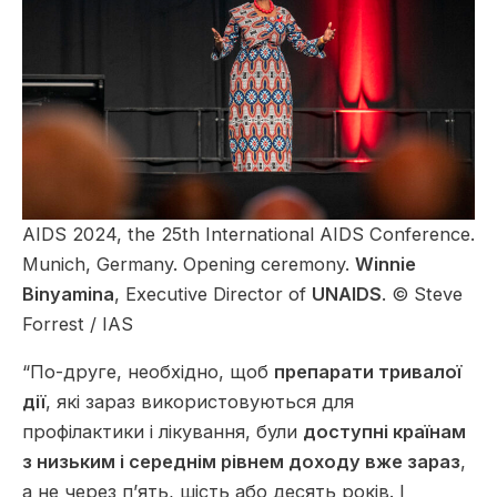
AIDS 2024, the 25th International AIDS Conference.
Munich, Germany. Opening ceremony.
Winnie
Binyamina
, Executive Director of
UNAIDS
. © Steve
Forrest / IAS
“По-друге, необхідно, щоб
препарати тривалої
дії
, які зараз використовуються для
профілактики і лікування, були
доступні країнам
з низьким і середнім рівнем доходу вже зараз
,
а не через п’ять, шість або десять років. І