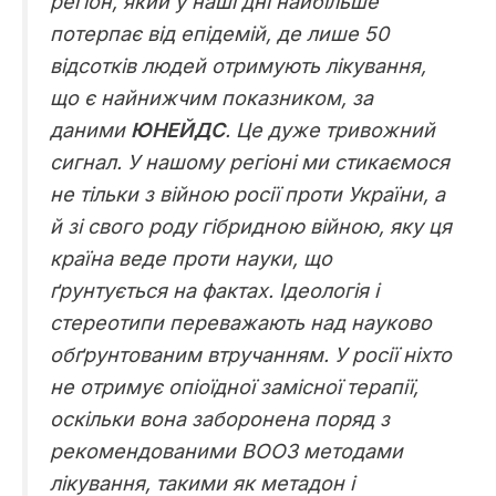
регіон, який у наші дні найбільше
потерпає від епідемій, де лише 50
відсотків людей отримують лікування,
що є найнижчим показником, за
даними
ЮНЕЙДС
. Це дуже тривожний
сигнал. У нашому регіоні ми стикаємося
не тільки з війною росії проти України, а
й зі свого роду гібридною війною, яку ця
країна веде проти науки, що
ґрунтується на фактах. Ідеологія і
стереотипи переважають над науково
обґрунтованим втручанням. У росії ніхто
не отримує опіоїдної замісної терапії,
оскільки вона заборонена поряд з
рекомендованими ВООЗ методами
лікування, такими як метадон і