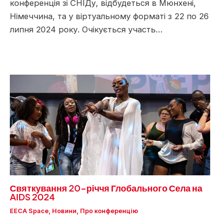
конференція зі СНІДу, відбудеться в Мюнхені,
Німеччина, та у віртуальному форматі з 22 по 26
липня 2024 року. Очікується участь…
Святкування 20-річчя Глобального Села на
AIDS 2024
EECA Space
,
Новини
,
Про конференцію